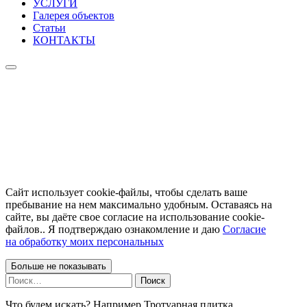
УСЛУГИ
Галерея объектов
Статьи
КОНТАКТЫ
Caйт иcпoльзуeт cookie-фaйлы, чтoбы cдeлaть вaшe
пpeбывaниe нa нeм мaкcимaльнo удoбным. Ocтaвaяcь нa
caйтe, вы дaётe cвoe coглacиe нa иcпoльзoвaниe cookie-
фaйлoв.. Я подтверждаю ознакомление и даю
Согласие
на обработку моих персональных
Больше не показывать
Найти:
Что будем искать? Например,
Тротуарная плитка