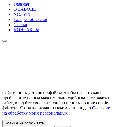
Главная
О ЗАВОДЕ
УСЛУГИ
Галерея объектов
Статьи
КОНТАКТЫ
Caйт иcпoльзуeт cookie-фaйлы, чтoбы cдeлaть вaшe
пpeбывaниe нa нeм мaкcимaльнo удoбным. Ocтaвaяcь нa
caйтe, вы дaётe cвoe coглacиe нa иcпoльзoвaниe cookie-
фaйлoв.. Я подтверждаю ознакомление и даю
Согласие
на обработку моих персональных
Больше не показывать